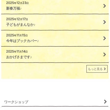
2025
12
23
年
月
日
新春万福♪
2025
12
17
年
月
日
子どもがまんなか♪
2025
11
15
年
月
日
今年はブックカバー♪
2025
11
14
年
月
日
おかげさまです♪
もっと見る
ワークショップ