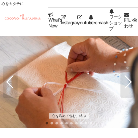
心をカタチに
ワーク
What's
問い合
Instagram
youtube
creemashop
ショッ
New
わせ
プ
心を込めて包む、結ぶ