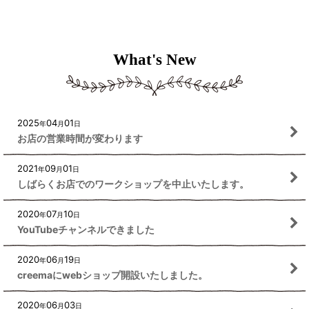
What's New
2025
04
01
年
月
日
お店の営業時間が変わります
2021
09
01
年
月
日
しばらくお店でのワークショップを中止いたします。
2020
07
10
年
月
日
YouTubeチャンネルできました
2020
06
19
年
月
日
creemaにwebショップ開設いたしました。
2020
06
03
年
月
日