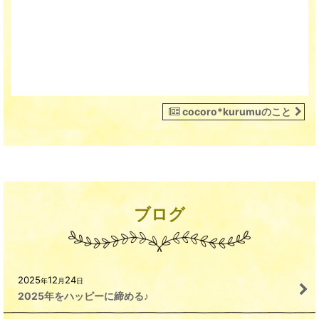
cocoro*kurumuのこと
ブログ
2025
12
24
年
月
日
2025年をハッピーに締める♪