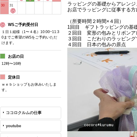
ラッピングの基礎からアレンジ
30
31
お店でラッピングに従事する方
（所要時間２時間×４回）
WSご予約受付日
1
回目 ギフトラッピングの基
１日１組様（1〜４名）10:00~11:3
２回目 変形の包みとリボンア
0までご希望のWSをご予約いただ
３回目 こだわりのラッピング
けます。
４回目 日本の包みの原点
お店の日
12時〜16時
定休日
ｗｅｂショップもお休みいたしま
す。
ココロクルムの仕事
youtube