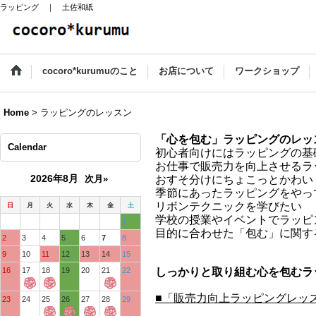
ラッピング ｜ 土佐和紙
cocoro*kurumuのこと
お店について
ワークショップ
Home
>
ラッピングのレッスン
「心を包む」ラッピングのレッ
Calendar
初心者向けにはラッピングの基
お仕事で販売力を向上させるラ
2026年8月
次月»
おすそ分けにちょこっとかわい
季節にあったラッピングをやっ
リボンテクニックを学びたい
日
月
火
水
木
金
土
学校の授業やイベントでラッピ
1
目的に合わせた「包む」に関す
2
3
4
5
6
7
8
9
10
11
12
13
14
15
16
17
18
19
20
21
22
しっかりと取り組む心を包むラ
■「販売力向上ラッピングレッ
23
24
25
26
27
28
29