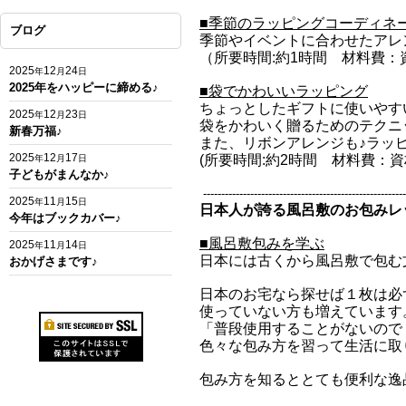
■季節のラッピングコーディネ
ブログ
季節やイベントに合わせたアレ
（所要時間:約1時間 材料費
2025
12
24
年
月
日
2025年をハッピーに締める♪
■袋でかわいいラッピング
ちょっとしたギフトに使いやす
2025
12
23
年
月
日
袋をかわいく贈るためのテクニ
新春万福♪
また、リボンアレンジも♪ラッ
2025
12
17
(所要時間:約2時間
材料費：資
年
月
日
子どもがまんなか♪
--------------------------------------------------------
2025
11
15
年
月
日
日本人が誇る風呂敷のお包みレ
今年はブックカバー♪
■
風呂敷包みを学ぶ
2025
11
14
年
月
日
日本には古くから風呂敷で包む
おかげさまです♪
日本のお宅なら探せば１枚は必
使っていない方も増えています
「普段使用することがないので
色々な包み方を習って生活に取
包み方を知るととても便利な逸