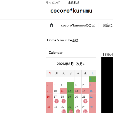
ラッピング ｜ 土佐和紙
cocoro*kurumuのこと
お店に
Home
>
youtube基礎
Calendar
【斜め
2026年8月
次月»
日
月
火
水
木
金
土
1
2
3
4
5
6
7
8
9
10
11
12
13
14
15
16
17
18
19
20
21
22
23
24
25
26
27
28
29