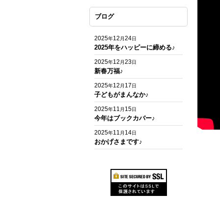
ブログ
2025
12
24
年
月
日
2025年をハッピーに締める♪
2025
12
23
年
月
日
新春万福♪
2025
12
17
年
月
日
子どもがまんなか♪
2025
11
15
年
月
日
今年はブックカバー♪
2025
11
14
年
月
日
おかげさまです♪