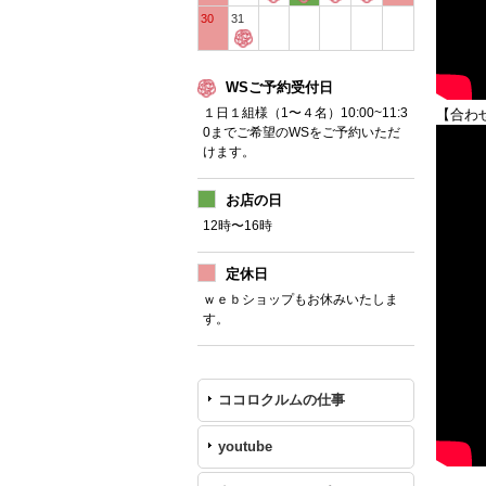
30
31
WSご予約受付日
１日１組様（1〜４名）10:00~11:3
【合わ
0までご希望のWSをご予約いただ
けます。
お店の日
12時〜16時
定休日
ｗｅｂショップもお休みいたしま
す。
ココロクルムの仕事
youtube