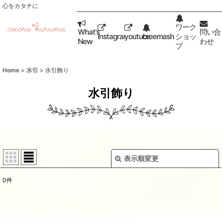
心をカタチに
ワーク
What's
問い合
Instagram
youtube
creemashop
ショッ
New
わせ
プ
Home
>
水引
>
水引飾り
水引飾り
表示順変更
閉じる
0
件
表示数
:
並び順
: