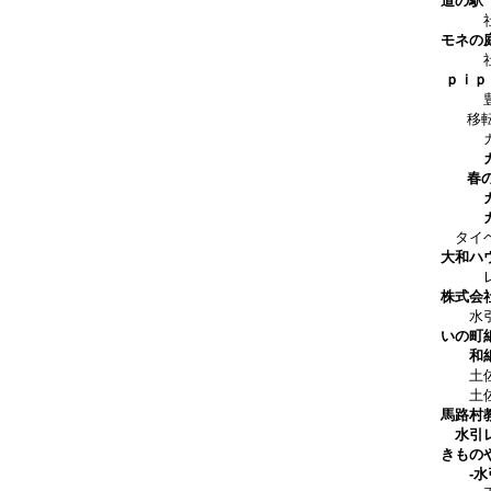
道の駅
社員
モネの
社員
ｐｉｐ
豊祝く
移転オ
カルチ
春
カ
タイヘ
大和ハ
レデ
株式会
水引と
いの町
和紙
土佐和
土佐和
馬路村
水引
きもの
-水