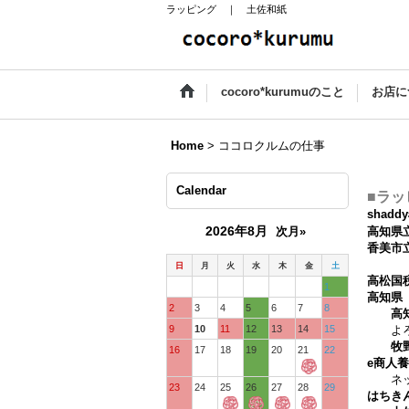
ラッピング ｜ 土佐和紙
cocoro*kurumuのこと
お店に
Home
>
ココロクルムの仕事
Calendar
■ラ
shaddy
2026年8月
次月»
高知県
香美市
日
月
火
水
木
金
土
高松国
1
高知県
2
3
4
5
6
7
8
高
9
10
11
12
13
14
15
よろず
牧野
16
17
18
19
20
21
22
e商人
ネット
23
24
25
26
27
28
29
はちき