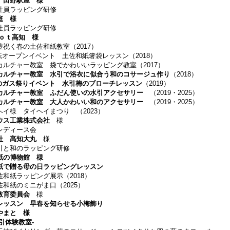
 田野駅屋
様
ラッピング研修
庭
様
ラッピング研修
ｏｔ高知
様
春の土佐和紙教室（2017）
ープンイベント 土佐和紙箸袋レッスン（2018）
ャー教室 袋でかわいいラッピング教室（2017）
カルチャー教室 水引で浴衣に似合う和のコサージュ作り
（2018）
のガス祭りイベント 水引梅のブローチレッスン
（2019）
ルチャー教室 ふだん使いの水引アクセサリー
（2019・2025）
カルチャー教室 大人かわいい和のアクセサリー
（2019・2025）
イ様 タイヘイまつり （2023）
ウス工業株式会社
様
ィース会
社 高知大丸
様
和のラッピング研修
紙の博物館 様
で贈る母の日ラッピングレッスン
紙ラッピング展示（2018）
紙のミニがま口（2025）
教育委員会
様
レッスン 早春を知らせる小梅飾り
やまと 様
引体験教室-