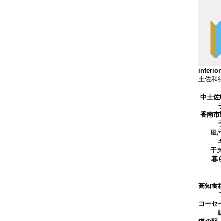
interio
土佐和
中土
ラッ
香南
手作
風呂
ギフ
干支の
暮
高知食
ラッ
コーセ
販売