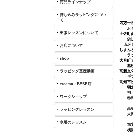
2
商品ラインナップ
ギ
20
持ち込みラッピングについ
2
て
四万十
おも
出張レッスンについて
土佐町
袋技
風呂
お店について
しまん
ラ
shop
大月町
基
ラッピング基礎動画
高新文
ギフ
高知市
creema・BESE店
朝
初月ふ
ワークショップ
春野公
土佐
高知市
ラッピングレッスン
大
水引のレッスン
旭
横