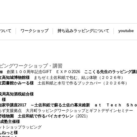
ついて
ワークショップ
持ち込みラッピングについて
youtube
ッピングワークショップ・講習
創業１００周年記念GIFT ＥＸＰＯ2026
ここくる先生のラッピング講
様
立高知城博物館
様
まちゼミ土佐和紙で包む、結ぶ体験（２０２６年）
立図書館かみーる
様
土佐和紙と水引で作るブックカバー（２０２６年）
税局高知酒税組合
様
様
知家学講座2017 ～土佐和紙で蘇る土佐の幕末維新 ａｔ Ｔｅｃｈ Ｓｈ
支援拠点 大月町ラッピングワークショップとギフトデザインセミナー
植物園 土佐和紙で作るバイカオウレン
（2021）
養成塾主催
様
ショップラッピング
んねっと
様