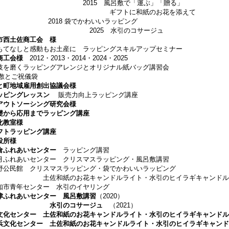
015 風呂敷で「運ぶ」「贈る」
フトに和紙のお花を添えて
18 袋でかわいいラッピング
025 水引のコサージュ
市西土佐商工会 様
てなしと感動もお土産に ラッピングスキルア
商工会
様
2012・2013・2014・2024・2025
を磨く
ラッピングアレンジとオリジナル紙バッグ講習会
敷とご祝儀袋
と町地域雇用創出協議会様
ッピングレッスン
販売力向上ラッピング講座
アウトソーシング研究会様
礎から応用までラッピング講座
化教室様
トラッピング講座
役所様
倉ふれあいセンター
ラッピング講習
れあいセンター クリスマスラッピング・風呂敷講習
民館 クリスマスラッピング・袋でかわいいラッピング
和紙のお花キャンドルライト・水引のヒイラギキャンドル
青年センター 水引のイヤリング
津ふれあいセンター 風呂敷講習
（2020）
水引のコサージュ
（2021）
文化センター 土佐和紙のお花キャンドルライト・水引のヒイラギキャンドル
浜文化センター 土佐和紙のお花キャンドルライト・水引のヒイラギキャンド