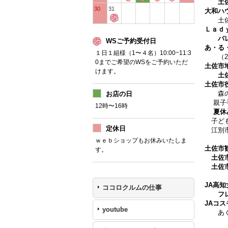
土
30
31
大和ハ
土佐和
Ｌａｄｙ
バレン
WSご予約受付日
あ・る・
１日１組様（1〜４名）10:00~11:3
（201
0までご希望のWSをご予約いただ
土佐市
けます。
土
土佐市
森の
お店の日
親子
12時〜16時
夏休
子ども
定休日
江別市
ｗｅｂショップもお休みいたしま
土佐市
す。
土佐
土佐
JA高
ココロクルムの仕事
フ
JAコス
youtube
あぐり