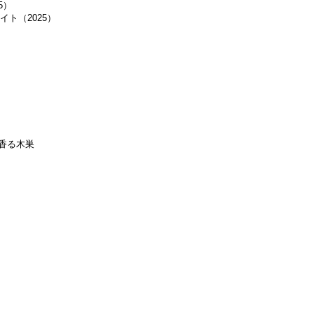
5）
ト（2025）
香る木巣