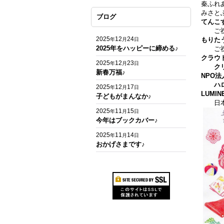
秦ふれ
みさと
ブログ
てんこ
ご祝
2025
12
24
もりた
年
月
日
2025年をハッピーに締める♪
ご祝
クラウ
2025
12
23
年
月
日
ク
新春万福♪
NPO
ハ
2025
12
17
年
月
日
LUMI
子どもがまんなか♪
日本全
2025
11
15
年
月
日
今年はブックカバー♪
2025
11
14
年
月
日
おかげさまです♪