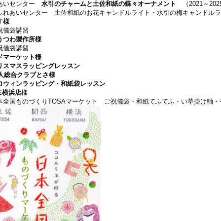
あいセンター
水引のチャームと土佐和紙の蝶々オーナメント
（2021～202
ふれあいセンター 土佐和紙のお花キャンドルライト・水引の梅キャンドルライ
す様
儀袋講習
うつわ製作所様
儀袋講習
ドマーケット様
リスマスラッピングレッスン
法人総合クラブとさ
様
ロウィンラッピング・和紙袋レッスン
NE横浜店
様
国ものづくりTOSAマーケット ご祝儀袋・和紙てふてふ・い草掛け軸・