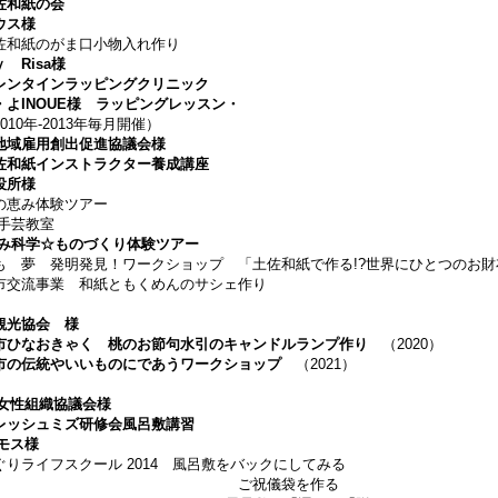
佐和紙の会
ウス様
紙のがま口小物入れ作り
 Risa様
タインラッピングクリニック
よINOUE様
ラッピングレッスン・
0年-2013年毎月開催）
地域雇用創出促進協議会様
佐和紙インストラクター養成講座
役所様
恵み体験ツアー
手芸教室
み科学☆ものづくり体験ツアー
 夢 発明発見！ワークショップ 「土佐和紙で作る!?世界にひとつのお財
交流事業 和紙ともくめんのサシェ作り
観光協会 様
市ひなおきゃく 桃のお節句水引のキャンドルランプ作り
（2020）
市の伝統やいいものにであうワークショップ
（2021）
知女性組織協議会
様
レッシュミズ研修会風呂敷講習
モス
様
ライフスクール 2014 風呂敷をバックにしてみる
ご祝儀袋を作る